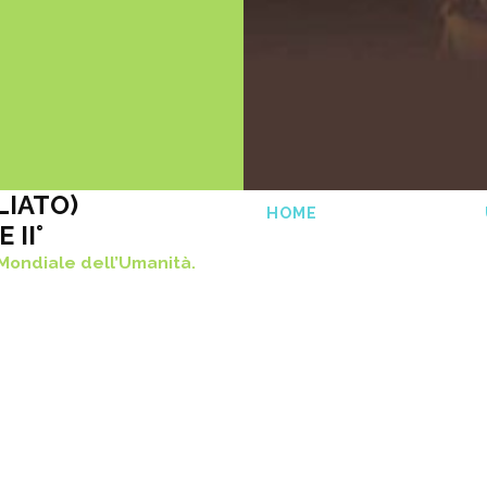
LIATO)
HOME
 II°
 Mondiale dell’Umanità.