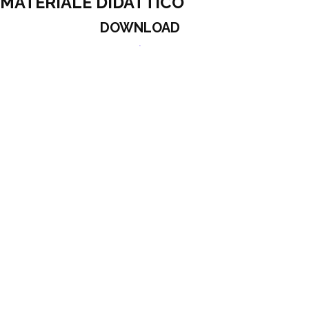
MATERIALE DIDATTICO
DOWNLOAD
ALTRE PROPOSTE
USCITE D
DIMORE I
USCITE DIDATTICHE