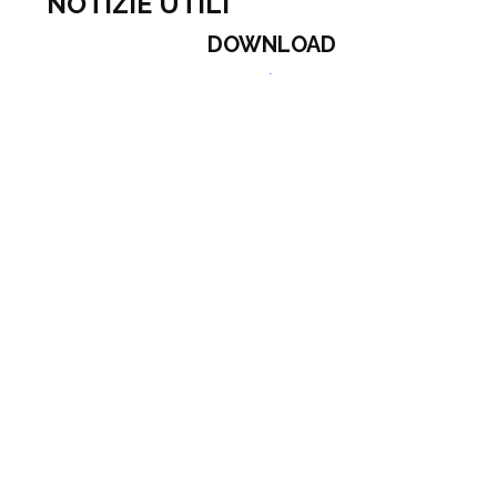
NOTIZIE UTILI
DOWNLOAD
USCITE DIDATTICHE
POESIA E ARCHITETTURA
MEDIOEVALI
CISTERNA DI LATINA (LT): GIARDINI