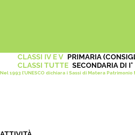
CLASSI IV E V
PRIMARIA (CONSIG
CLASSI TUTTE
SECONDARIA DI I° E
Nel 1993 l’UNESCO dichiara i Sassi di Matera Patrimonio
ATTIVITÀ