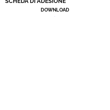
SCHEDA DI ADESIONE
DOWNLOAD
IDATTICHE
MPERIALI
USCITE DIDATTICHE